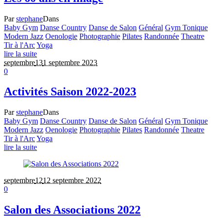
Par
stephane
Dans
Baby Gym
Danse Country
Danse de Salon
Général
Gym Tonique
Modern Jazz
Oenologie
Photographie
Pilates
Randonnée
Theatre
Tir à l'Arc
Yoga
lire la suite
septembre
13
1 septembre 2023
0
Activités Saison 2022-2023
Par
stephane
Dans
Baby Gym
Danse Country
Danse de Salon
Général
Gym Tonique
Modern Jazz
Oenologie
Photographie
Pilates
Randonnée
Theatre
Tir à l'Arc
Yoga
lire la suite
septembre
12
12 septembre 2022
0
Salon des Associations 2022