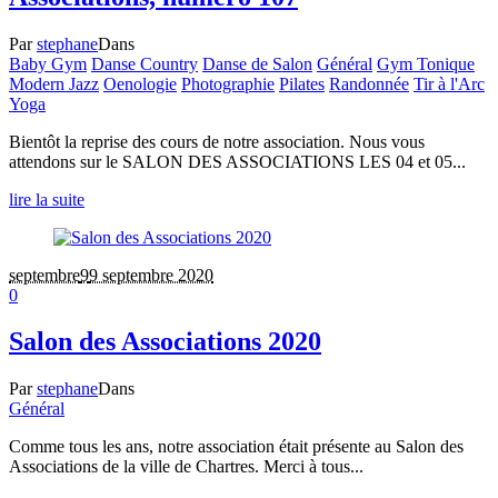
Par
stephane
Dans
Baby Gym
Danse Country
Danse de Salon
Général
Gym Tonique
Modern Jazz
Oenologie
Photographie
Pilates
Randonnée
Tir à l'Arc
Yoga
Bientôt la reprise des cours de notre association. Nous vous
attendons sur le SALON DES ASSOCIATIONS LES 04 et 05...
lire la suite
septembre
9
9 septembre 2020
0
Salon des Associations 2020
Par
stephane
Dans
Général
Comme tous les ans, notre association était présente au Salon des
Associations de la ville de Chartres. Merci à tous...