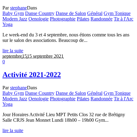
Par
stephane
Dans
Baby Gym
Danse Country
Danse de Salon
Général
Gym Tonique
Modern Jazz
Oenologie
Photographie
Pilates
Randonnée
Tir à l'Arc
Yoga
Le week-end du 3 et 4 septembre, nous étions comme tous les ans
sur le salon des associations. Beaucoup de...
lire la suite
septembre
15
15 septembre 2021
0
Activité 2021-2022
Par
stephane
Dans
Baby Gym
Danse Country
Danse de Salon
Général
Gym Tonique
Modern Jazz
Oenologie
Photographie
Pilates
Randonnée
Tir à l'Arc
Yoga
Jour Horaires Activité Lieu MPT Petits Clos 32 rue de Brétigny
Salle CRJS Jean Monnet Lundi 18h00 – 19h00 Gym...
lire la suite