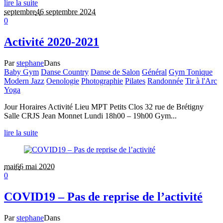
lire la suite
septembre
4
6 septembre 2024
0
Activité 2020-2021
Par
stephane
Dans
Baby Gym
Danse Country
Danse de Salon
Général
Gym Tonique
Modern Jazz
Oenologie
Photographie
Pilates
Randonnée
Tir à l'Arc
Yoga
Jour Horaires Activité Lieu MPT Petits Clos 32 rue de Brétigny
Salle CRJS Jean Monnet Lundi 18h00 – 19h00 Gym...
lire la suite
mai
6
6 mai 2020
0
COVID19 – Pas de reprise de l’activité
Par
stephane
Dans